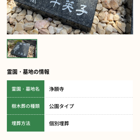
霊園・墓地の情報
浄願寺
霊園・墓地名
公園タイプ
樹木葬の種類
個別埋葬
埋葬方法