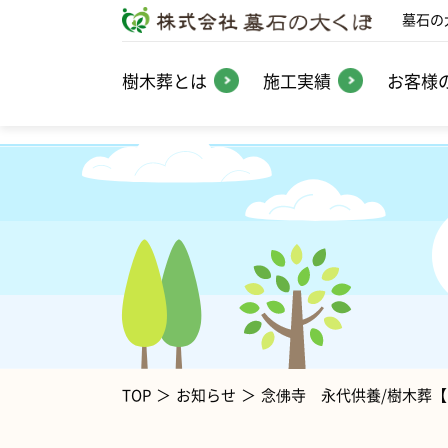
墓石の
樹木葬とは
施工実績
お客様
TOP
お知らせ
念佛寺 永代供養/樹木葬【す