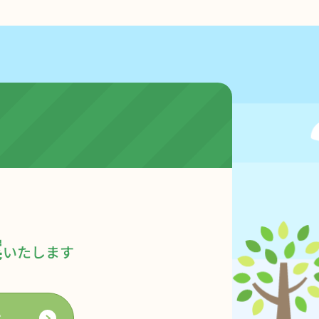
案
いたします
せ